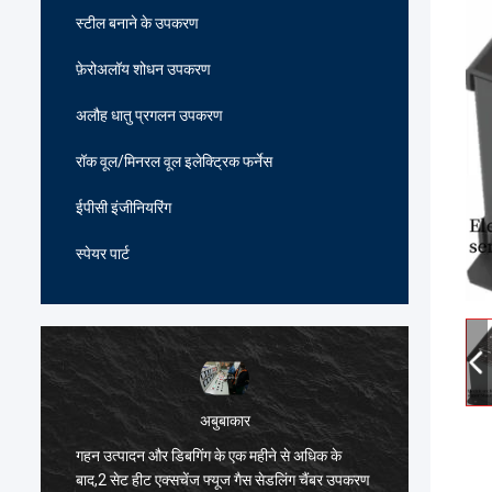
स्टील बनाने के उपकरण
फ़ेरोअलॉय शोधन उपकरण
अलौह धातु प्रगलन उपकरण
रॉक वूल/मिनरल वूल इलेक्ट्रिक फर्नेस
ईपीसी इंजीनियरिंग
स्पेयर पार्ट
अबुबाकार
गहन उत्पादन और डिबगिंग के एक महीने से अधिक के
हार्दिक ब
ं
बाद,2 सेट हीट एक्सचेंज फ्यूज गैस सेडलिंग चैंबर उपकरण
भट्ठी विन