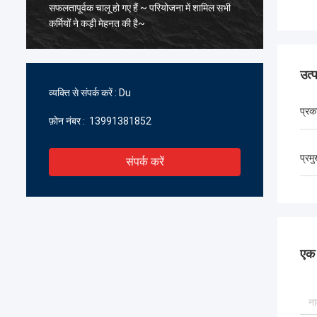
सफलतापूर्वक चालू हो गए हैं ~ परियोजना में शामिल सभी
के पिघल
कर्मियों ने कड़ी मेहनत की है~
सावधानीप
सहयोग प्र
प्रतीक्षा क
उत्
व्यक्ति से संपर्क करें :
Du
प्रक
फ़ोन नंबर :
13991381852
प्रम
संपर्क करें
एक स