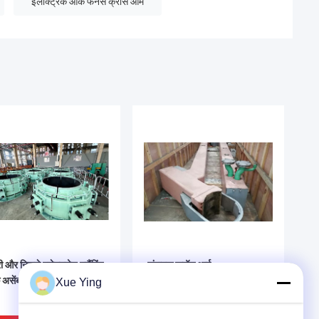
इलेक्ट्रिक आर्क फर्नेस क्रॉस आर्म
 और निचले इलेक्ट्रोड क्लैंपिंग
संवाहक क्रॉस आर्म
क असेंबली
Xue Ying