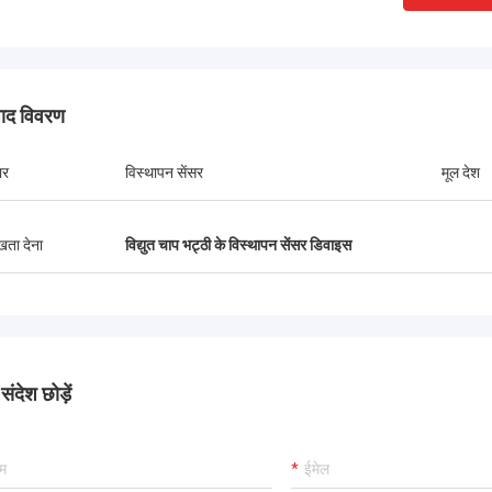
ने की भट्ठी उपकरण की स्थापना और
को सीखने और संचालित करने के लि
ूर्वक निर्माण और सख्त कमीशन, आपसी लाभकारी
साथ सावधानीपूर्वक सहयोग किया
ाप्त करने के लिए अधिक क्षेत्रों में भविष्य की
लोगों के बीच गहरी दोस्ती और उत्क
र रहे हैं!
हुए.
पाद विवरण
ार
विस्थापन सेंसर
मूल देश
ुखता देना
विद्युत चाप भट्ठी के विस्थापन सेंसर डिवाइस
ंदेश छोड़ें