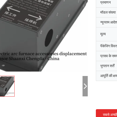
प्रमाणन
मॉडल संख्या
न्यूनतम आदेश
मूल्य
पैकेजिंग विव
प्रसव के सम
भुगतान शर्तें
आपूर्ति की क्ष
जि-हवान
सैयद रशीद अह
धाई दक्षिण कोरिया की शानक्सी चेंगदा औद्योगिक
शांक्सी चेंगदा औद्योगिक भट्ठी कं,
िर्माण कंपनी,उत्तरी चुंगचोंग काउंटी कीमती धातुओं
आर्क भट्ठी के कमीशन को पूरा किय
सबसे अच्छ