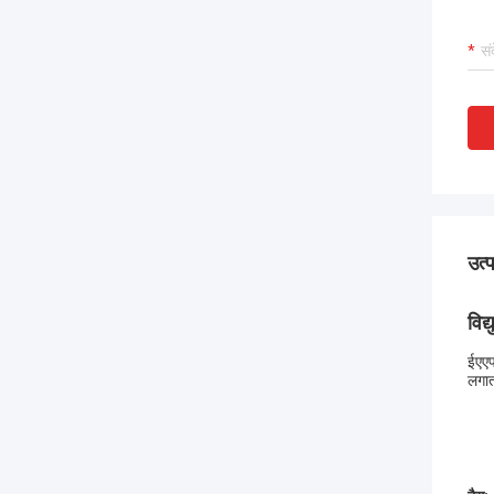
उत्
विद
ईएएफ
लगात