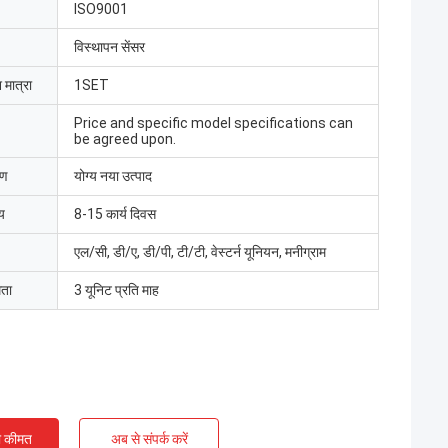
ISO9001
विस्थापन सेंसर
 मात्रा
1SET
Price and specific model specifications can
be agreed upon.
रण
योग्य नया उत्पाद
य
8-15 कार्य दिवस
एल/सी, डी/ए, डी/पी, टी/टी, वेस्टर्न यूनियन, मनीग्राम
मता
3 यूनिट प्रति माह
मद बट
 लिमिटेड ने इलेक्ट्रिक
ा, श्रमिकों ने उपकरणों
ी कीमत
अब से संपर्क करें