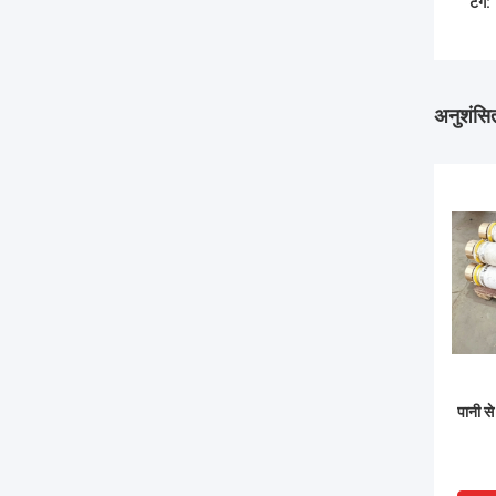
टैग:
अनुशंसित
पानी से