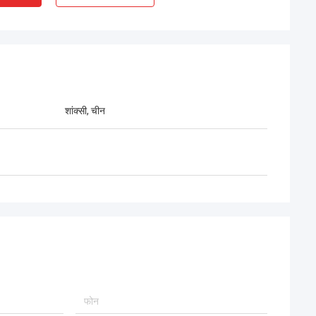
ए चेंगदा इंजीनियरों के
,चीन और पाकिस्तान के
ृष्ट सहयोग को दर्शाते
शांक्सी, चीन