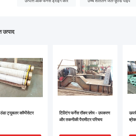
उत्पत्ति आर्क फर्नेस ड्राइंग कार
उच्च शीतलन जल-कूल्ड पाइप
 उत्पाद
 ठंडा ट्यूबलर कॉम्पेंसेटर
टिल्टिंग फर्नेस रॉकर फ़्रेम - उपकरण
ऊपरी
और तकनीकी पैरामीटर परिचय
ब्रे