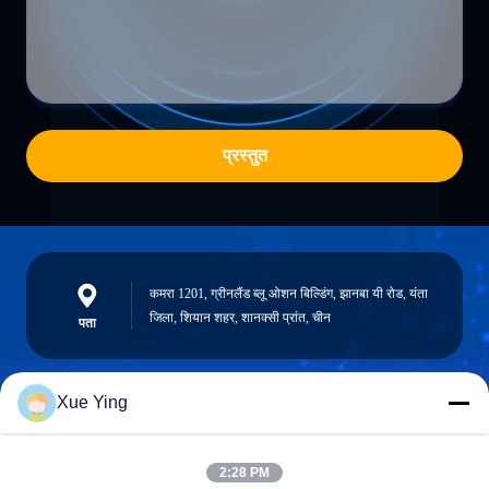
प्रस्तुत
कमरा 1201, ग्रीनलैंड ब्लू ओशन बिल्डिंग, झानबा यी रोड, यंता
जिला, शियान शहर, शानक्सी प्रांत, चीन
पता
Xue Ying
sxcd-gyl@163.com
E-mail
2:28 PM