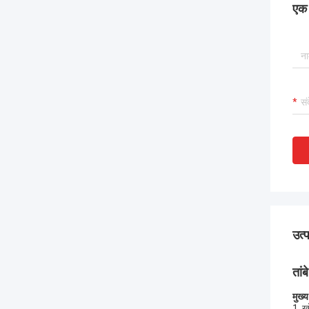
एक स
उत्
तां
मुख्य
1, ख