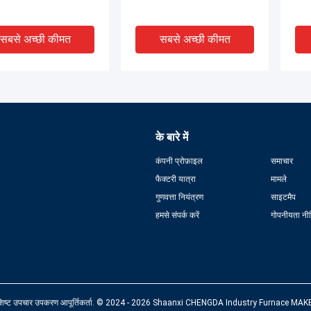
सबसे अच्छी कीमत
सबसे अच्छी कीमत
के बारे में
कंपनी प्रोफ़ाइल
समाचार
फैक्टरी यात्रा
मामले
गुणवत्ता नियंत्रण
साइटमैप
हमसे संपर्क करें
गोपनीयता नी
 ठंडा भट्ठी कवर
पानी से ठंडा केबल उत्पाद का परिचय
विद्
मशी
सबसे अच्छी कीमत
सबसे अच्छी कीमत
पशिष्ट उपचार उपकरण आपूर्तिकर्ता. © 2024 - 2026 Shaanxi CHENGDA Industry Furnace MAKE