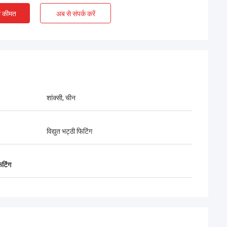
ए चेंगदा इंजीनियरों के
ी कीमत
अब से संपर्क करें
,चीन और पाकिस्तान के
ृष्ट सहयोग को दर्शाते
शांक्सी, चीन
विद्युत भट्ठी फिटिंग
िटिंग