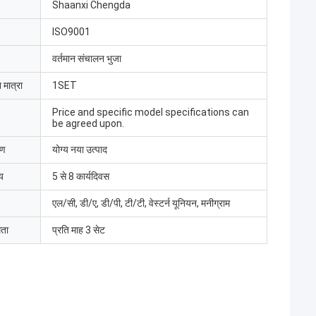
Shaanxi Chengda
ISO9001
वर्तमान संचालन भुजा
 मात्रा
1SET
Price and specific model specifications can
be agreed upon.
रण
योग्य नया उत्पाद
य
5 से 8 कार्यदिवस
एल/सी, डी/ए, डी/पी, टी/टी, वेस्टर्न यूनियन, मनीग्राम
मता
प्रति माह 3 सेट
मद बट
 लिमिटेड ने इलेक्ट्रिक
ा, श्रमिकों ने उपकरणों