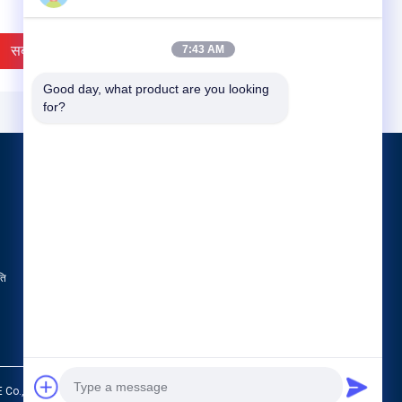
सबसे अच्छी कीमत
सबसे अच्छी कीमत
7:43 AM
Good day, what product are you looking 
for?
उत्पाद
ठोस खतरनाक अपशिष्ट उपचार उपकरण
लौह मिश्र धातु के पिघलने के उपकरण
स्टील बनाने के उपकरण
ति
सभी श्रेणियाँ
युत भट्ठी खोलने और मिट्टी बंदूक
नई अनुकूलित बिजली वितरण
न
उपकरण विद्युत नियंत्रण कक्ष बॉक्स
संलग्नक
सबसे अच्छी कीमत
सबसे अच्छी कीमत
 Co., Ltd.. All Rights Reserved.