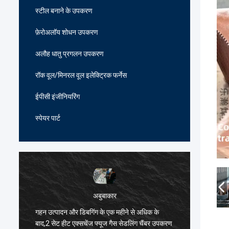
स्टील बनाने के उपकरण
फ़ेरोअलॉय शोधन उपकरण
अलौह धातु प्रगलन उपकरण
रॉक वूल/मिनरल वूल इलेक्ट्रिक फर्नेस
ईपीसी इंजीनियरिंग
स्पेयर पार्ट
अबुबाकार
गहन उत्पादन और डिबगिंग के एक महीने से अधिक के
हार्दिक ब
ं
बाद,2 सेट हीट एक्सचेंज फ्यूज गैस सेडलिंग चैंबर उपकरण
भट्ठी विन