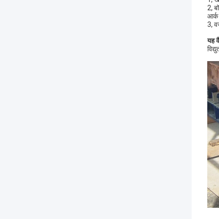
2, ब
आर्क
3, व
यह क
विद्य