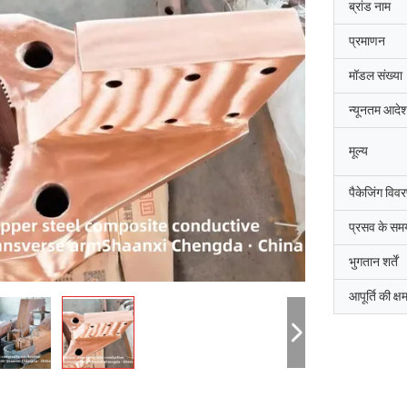
ब्रांड नाम
प्रमाणन
मॉडल संख्या
न्यूनतम आदेश
मूल्य
पैकेजिंग विव
प्रसव के सम
भुगतान शर्तें
आपूर्ति की क्ष
जि-हवान
सैयद रशीद अह
धाई दक्षिण कोरिया की शानक्सी चेंगदा औद्योगिक
शांक्सी चेंगदा औद्योगिक भट्ठी कं,
िर्माण कंपनी,उत्तरी चुंगचोंग काउंटी कीमती धातुओं
आर्क भट्ठी के कमीशन को पूरा किय