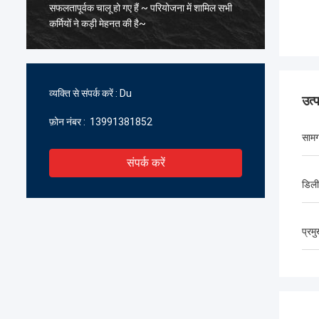
सफलतापूर्वक चालू हो गए हैं ~ परियोजना में शामिल सभी
के पिघल
कर्मियों ने कड़ी मेहनत की है~
सावधानीप
सहयोग प्र
प्रतीक्षा क
व्यक्ति से संपर्क करें :
Du
उत्
फ़ोन नंबर :
13991381852
सामग
संपर्क करें
डिली
प्रम