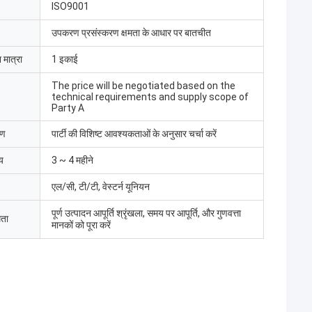
ISO9001
उपकरण प्रसंस्करण क्षमता के आधार पर बातचीत
 मात्रा
1 इकाई
The price will be negotiated based on the
technical requirements and supply scope of
Party A
रण
पार्टी की विशिष्ट आवश्यकताओं के अनुसार चर्चा करें
य
3 ~ 4 महीने
एल/सी, टी/टी, वेस्टर्न यूनियन
पूर्ण उत्पादन आपूर्ति श्रृंखला, समय पर आपूर्ति, और गुणवत्ता
मता
मानकों को पूरा करें
मद बट
 लिमिटेड ने इलेक्ट्रिक
ा, श्रमिकों ने उपकरणों