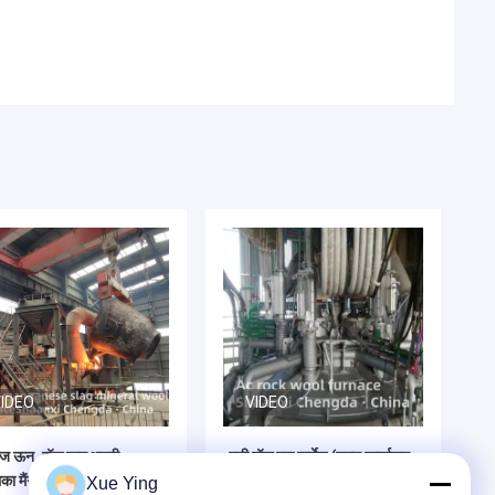
IDEO
VIDEO
ज ऊन, रॉक ऊन भट्ठी -
एसी रॉक वूल फर्नेस (मुख्य कार्यालय
िका मैंगनीज स्लग खनिज ऊन
नया)
Xue Ying