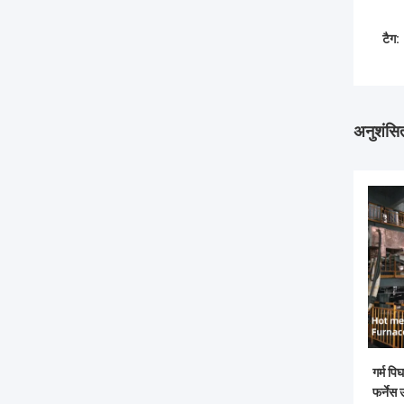
टैग:
अनुशंसित
गर्म पि
फर्नेस