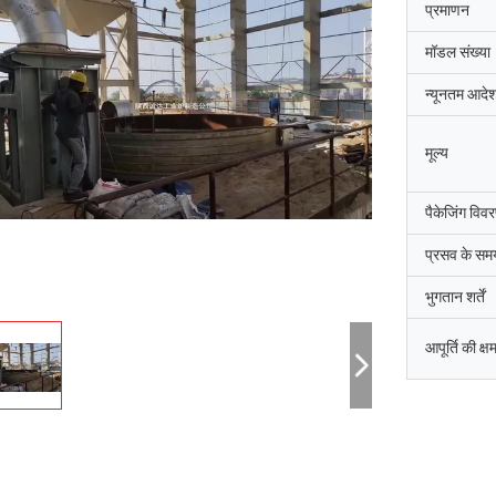
प्रमाणन
मॉडल संख्या
न्यूनतम आदेश
मूल्य
पैकेजिंग विव
प्रसव के सम
भुगतान शर्तें
आपूर्ति की क्ष
जि-हवान
सैयद रशीद अह
धाई दक्षिण कोरिया की शानक्सी चेंगदा औद्योगिक
शांक्सी चेंगदा औद्योगिक भट्ठी कं,
िर्माण कंपनी,उत्तरी चुंगचोंग काउंटी कीमती धातुओं
आर्क भट्ठी के कमीशन को पूरा किय