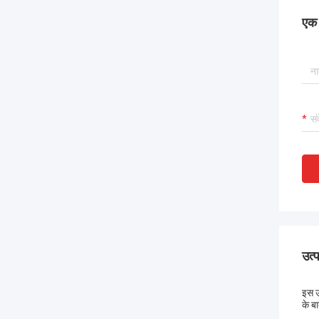
एक स
उत्
इस उ
के ब