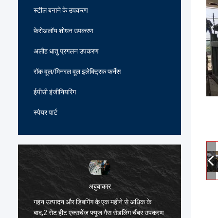
स्टील बनाने के उपकरण
फ़ेरोअलॉय शोधन उपकरण
अलौह धातु प्रगलन उपकरण
रॉक वूल/मिनरल वूल इलेक्ट्रिक फर्नेस
ईपीसी इंजीनियरिंग
स्पेयर पार्ट
अबुबाकार
गहन उत्पादन और डिबगिंग के एक महीने से अधिक के
हार्दिक ब
ं
बाद,2 सेट हीट एक्सचेंज फ्यूज गैस सेडलिंग चैंबर उपकरण
भट्ठी विन