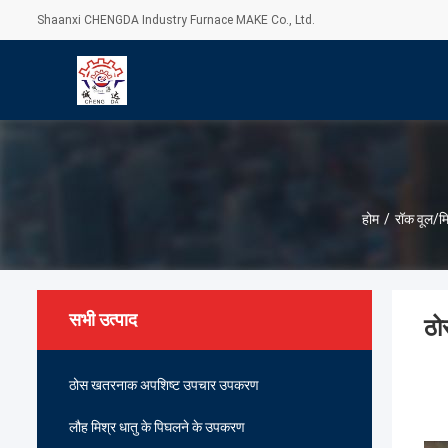
Shaanxi CHENGDA Industry Furnace MAKE Co., Ltd.
होम
/
रॉक वूल/मि
सभी उत्पाद
ठो
ठोस खतरनाक अपशिष्ट उपचार उपकरण
लौह मिश्र धातु के पिघलने के उपकरण