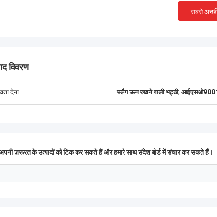
ने की भट्ठी उपकरण की स्थापना और
को सीखने और संचालित करने के लि
सबसे अच्छ
ूर्वक निर्माण और सख्त कमीशन, आपसी लाभकारी
साथ सावधानीपूर्वक सहयोग किया
ाप्त करने के लिए अधिक क्षेत्रों में भविष्य की
लोगों के बीच गहरी दोस्ती और उत्क
र रहे हैं!
हुए.
पाद विवरण
ुखता देना
स्लैग ऊन रखने वाली भट्ठी
,
आईएसओ9001 प
पनी ज़रूरत के उत्पादों को टिक कर सकते हैं और हमारे साथ संदेश बोर्ड में संचार कर सकते हैं।