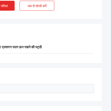
ए चेंगदा इंजीनियरों के
ी कीमत
अब से संपर्क करें
,चीन और पाकिस्तान के
ृष्ट सहयोग को दर्शाते
्रमाणन स्लग ऊन रखने की भट्ठी