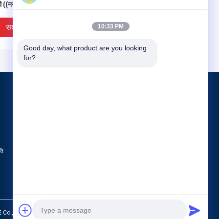
ी ((नया)
सबसे अच्छी कीमत
सबसे अच्छी कीमत
10:33 PM
Good day, what product are you looking 
for?
उत्पाद
ठोस खतरनाक अपशिष्ट उपचार उपकरण
लौह मिश्र धातु के पिघलने के उपकरण
स्टील बनाने के उपकरण
ति
सभी श्रेणियाँ
ज ऊन, रॉक ऊन इलेक्ट्रिक
खनिज ऊन, रॉक ऊन इलेक्ट्रिक
ेस - एसी रॉक ऊन फर्नेस ((नया)
फर्नेस - हाई फर्नेस स्लग खनिज ऊन
फर्नेस (नया)
सबसे अच्छी कीमत
सबसे अच्छी कीमत
 Co., Ltd.. All Rights Reserved.