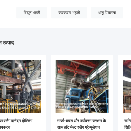
विद्युत भट्ठी
रखरखाव भट्ठी
धातु पिघलना
 उत्पाद
V
घल स्लैग दानेदार होल्डिंग
ऊर्जा-बचत और पर्यावरण संरक्षण के
खनि
 उपकरण
साथ हॉट मेल्ट स्लैग ग्रैन्यूलेशन
सिल