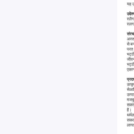
यह उ
उद्देश
स्लै
स्लग
संरच
अस्त
से ब
परत 
भट्ठ
जीवन
भट्ठ
एकाग
प्रदर
उत्क
सेआद
उत्प
मजबू
सकती
है।
थर्म
सकती
लागत