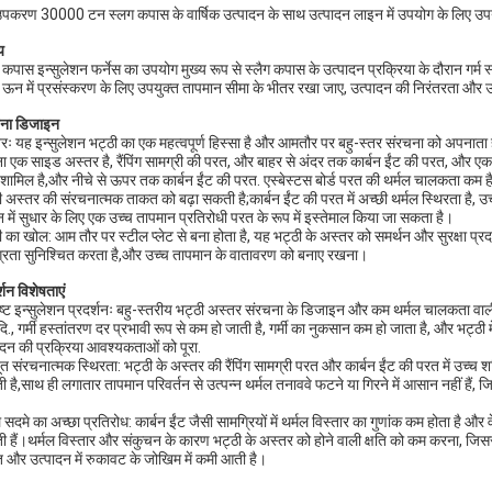
पकरण 30000 टन स्लग कपास के वार्षिक उत्पादन के साथ उत्पादन लाइन में उपयोग के लिए उपय
्य
ग कपास इन्सुलेशन फर्नेस का उपयोग मुख्य रूप से स्लैग कपास के उत्पादन प्रक्रिया के दौरान गर्म स्
 ऊन में प्रसंस्करण के लिए उपयुक्त तापमान सीमा के भीतर रखा जाए, उत्पादन की निरंतरता और उत
ना डिजाइन
रः यह इन्सुलेशन भट्ठी का एक महत्वपूर्ण हिस्सा है और आमतौर पर बहु-स्तर संरचना को अपनाता है।
ना एक साइड अस्तर है, रैंपिंग सामग्री की परत, और बाहर से अंदर तक कार्बन ईंट की परत, और ए
शामिल है,और नीचे से ऊपर तक कार्बन ईंट की परत. एस्बेस्टस बोर्ड परत की थर्मल चालकता कम है
ी अस्तर की संरचनात्मक ताकत को बढ़ा सकती है;कार्बन ईंट की परत में अच्छी थर्मल स्थिरता है, उ
 में सुधार के लिए एक उच्च तापमान प्रतिरोधी परत के रूप में इस्तेमाल किया जा सकता है।
ी का खोल: आम तौर पर स्टील प्लेट से बना होता है, यह भट्ठी के अस्तर को समर्थन और सुरक्षा प्रद
्रता सुनिश्चित करता है,और उच्च तापमान के वातावरण को बनाए रखना।
्शन विशेषताएं
ृष्ट इन्सुलेशन प्रदर्शनः बहु-स्तरीय भट्ठी अस्तर संरचना के डिजाइन और कम थर्मल चालकता वाली इ
ि., गर्मी हस्तांतरण दर प्रभावी रूप से कम हो जाती है, गर्मी का नुकसान कम हो जाता है, और भट्ठी
ादन की प्रक्रिया आवश्यकताओं को पूरा.
त संरचनात्मक स्थिरता: भट्ठी के अस्तर की रैंपिंग सामग्री परत और कार्बन ईंट की परत में उच्
 है,साथ ही लगातार तापमान परिवर्तन से उत्पन्न थर्मल तनाववे फटने या गिरने में आसान नहीं हैं
ल सदमे का अच्छा प्रतिरोध: कार्बन ईंट जैसी सामग्रियों में थर्मल विस्तार का गुणांक कम होता है 
 हैं।थर्मल विस्तार और संकुचन के कारण भट्ठी के अस्तर को होने वाली क्षति को कम करना, जि
 और उत्पादन में रुकावट के जोखिम में कमी आती है।