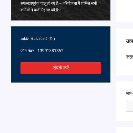
सफलतापूर्वक चालू हो गए हैं ~ परियोजना में शामिल सभी
के पिघल
कर्मियों ने कड़ी मेहनत की है~
सावधानीप
सहयोग प्र
प्रतीक्षा क
व्यक्ति से संपर्क करें :
Du
उत्
फ़ोन नंबर :
13991381852
प्रम
संपर्क करें
आप अ