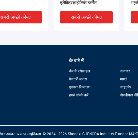
इलेक्ट्रिक होल्डिंग फर्नेस
भट्ठ
सबसे अच्छी कीमत
सबसे अच्छी कीमत
के बारे में
कंपनी प्रोफ़ाइल
समाचार
फैक्टरी यात्रा
मामले
गुणवत्ता नियंत्रण
साइटमैप
हमसे संपर्क करें
गोपनीयता नी
वूल, रॉक वूल फर्नेस - एसी
खनिज ऊन, रॉक ऊन इलेक्ट्रिक
खनि
रिक आर्क फर्नेस (नया)
फर्नेस - डीसी गर्म पिघल स्लैग
फर्न
इलेक्ट्रिक फर्नेस (नया)
सबसे अच्छी कीमत
सबसे अच्छी कीमत
पशिष्ट उपचार उपकरण आपूर्तिकर्ता. © 2024 - 2026 Shaanxi CHENGDA Industry Furnace MAKE