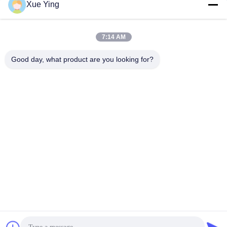
Xue Ying
sxcd-gyl@163.com
E-mail
7:14 AM
Good day, what product are you looking for?
0086-29-88610364-88616691
फोन
Shaanxi CHENGDA Industry Furnace MAKE
Co., Ltd.
Shaanxi CHENGDA Industry Furnace MAKE Co., Ltd.