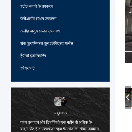
स्टील बनाने के उपकरण
फ़ेरोअलॉय शोधन उपकरण
अलौह धातु प्रगलन उपकरण
रॉक वूल/मिनरल वूल इलेक्ट्रिक फर्नेस
ईपीसी इंजीनियरिंग
स्पेयर पार्ट
अबुबाकार
गहन उत्पादन और डिबगिंग के एक महीने से अधिक के
हार्दिक ब
ं
बाद,2 सेट हीट एक्सचेंज फ्यूज गैस सेडलिंग चैंबर उपकरण
भट्ठी विन