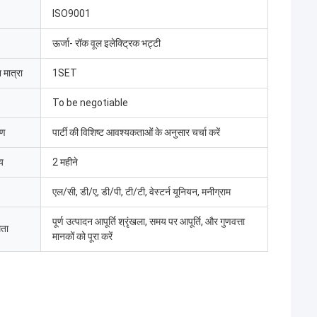
ISO9001
ऊर्जा- रॉक वूल इलेक्ट्रिक भट्टी
 मात्रा
1SET
To be negotiable
रण
पार्टी की विशिष्ट आवश्यकताओं के अनुसार चर्चा करें
य
2 महीने
एल/सी, डी/ए, डी/पी, टी/टी, वेस्टर्न यूनियन, मनीग्राम
पूर्ण उत्पादन आपूर्ति श्रृंखला, समय पर आपूर्ति, और गुणवत्ता
मता
मानकों को पूरा करें
मद बट
 लिमिटेड ने इलेक्ट्रिक
ा, श्रमिकों ने उपकरणों