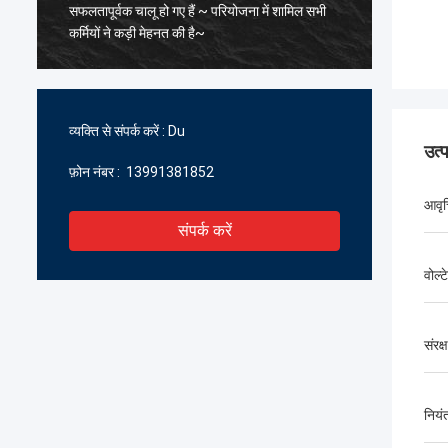
सफलतापूर्वक चालू हो गए हैं ~ परियोजना में शामिल सभी
के पिघल
कर्मियों ने कड़ी मेहनत की है~
सावधानीप
सहयोग प्र
प्रतीक्षा क
व्यक्ति से संपर्क करें :
Du
उत्
फ़ोन नंबर :
13991381852
आवृत्
संपर्क करें
वोल्
संरक्
नियं