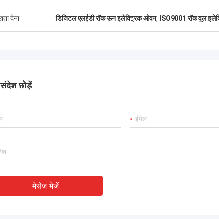
ुखता देना
डिजिटल एलईडी रॉक ऊन इलेक्ट्रिक ओवन
,
ISO9001 रॉक वूल इलेक्ट
ंदेश छोड़ें
मेसेज भेजें