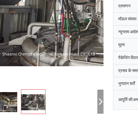
प्रमाणन
मॉडल संख्या
न्यूनतम आदेश
मूल्य
पैकेजिंग विव
प्रसव के सम
भुगतान शर्तें
आपूर्ति की क्ष
जि-हवान
सैयद रशीद अह
धाई दक्षिण कोरिया की शानक्सी चेंगदा औद्योगिक
शांक्सी चेंगदा औद्योगिक भट्ठी कं,
िर्माण कंपनी,उत्तरी चुंगचोंग काउंटी कीमती धातुओं
आर्क भट्ठी के कमीशन को पूरा किय