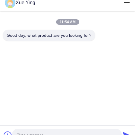
Xue Ying
sxcd-gyl@163.com
E-mail
11:54 AM
Good day, what product are you looking for?
0086-29-88610364-88616691
फोन
Shaanxi CHENGDA Industry Furnace MAKE
Co., Ltd.
Shaanxi CHENGDA Industry Furnace MAKE Co., Ltd.