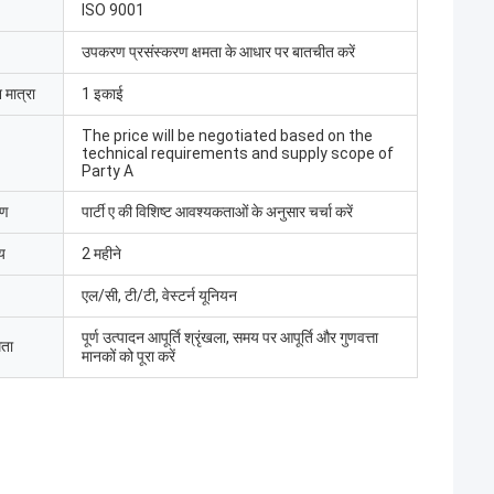
ISO 9001
उपकरण प्रसंस्करण क्षमता के आधार पर बातचीत करें
 मात्रा
1 इकाई
The price will be negotiated based on the
technical requirements and supply scope of
Party A
रण
पार्टी ए की विशिष्ट आवश्यकताओं के अनुसार चर्चा करें
य
2 महीने
एल/सी, टी/टी, वेस्टर्न यूनियन
पूर्ण उत्पादन आपूर्ति श्रृंखला, समय पर आपूर्ति और गुणवत्ता
मता
मानकों को पूरा करें
मद बट
 लिमिटेड ने इलेक्ट्रिक
ा, श्रमिकों ने उपकरणों