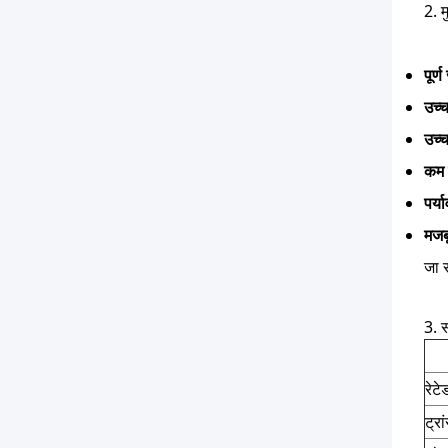
2. म
पूर्
उच्
उच्च
कम 
पर्
मजब
जा स
3. स
रेटे
ट्रा