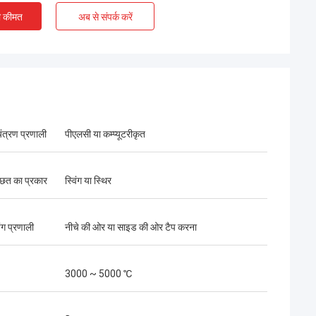
ए चेंगदा इंजीनियरों के
ी कीमत
अब से संपर्क करें
,चीन और पाकिस्तान के
ृष्ट सहयोग को दर्शाते
ंत्रण प्रणाली
पीएलसी या कम्प्यूटरीकृत
 छत का प्रकार
स्विंग या स्थिर
िंग प्रणाली
नीचे की ओर या साइड की ओर टैप करना
3000 ~ 5000 ℃