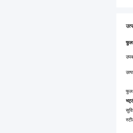
उत्
फुल 
उपक
उत्
फुल 
भट्
सुवि
स्टी