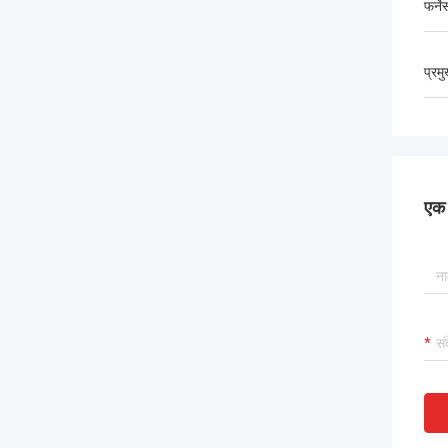
फर्ने
प्रम
एक स