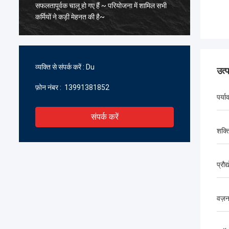
सफलतापूर्वक चालू हो गए हैं ~ परियोजना में शामिल सभी
के पिघल
कर्मियों ने कड़ी मेहनत की है~
सावधानीप
सहयोग प्र
प्रतीक्षा क
व्यक्ति से संपर्क करें :
Du
उत्
फ़ोन नंबर :
13991381852
पर्य
संपर्क करें
शक्त
प्रौद
वज़