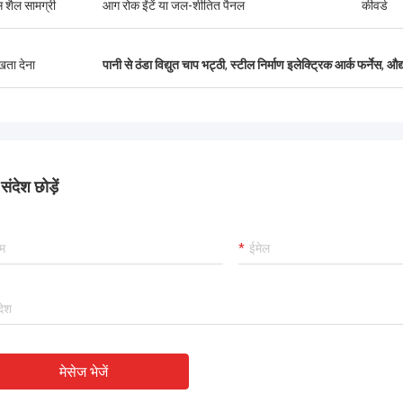
स शैल सामग्री
आग रोक ईंटें या जल-शीतित पैनल
कीवर्ड
ुखता देना
पानी से ठंडा विद्युत चाप भट्ठी
,
स्टील निर्माण इलेक्ट्रिक आर्क फर्नेस
,
औद्
ंदेश छोड़ें
मेसेज भेजें