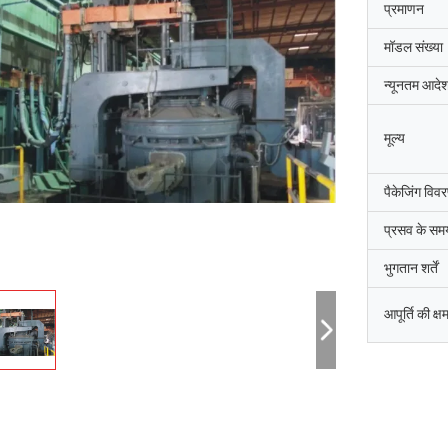
प्रमाणन
मॉडल संख्या
न्यूनतम आदेश
मूल्य
पैकेजिंग विव
प्रसव के सम
भुगतान शर्तें
आपूर्ति की क्ष
जि-हवान
सैयद रशीद अह
धाई दक्षिण कोरिया की शानक्सी चेंगदा औद्योगिक
शांक्सी चेंगदा औद्योगिक भट्ठी कं,
िर्माण कंपनी,उत्तरी चुंगचोंग काउंटी कीमती धातुओं
आर्क भट्ठी के कमीशन को पूरा किय