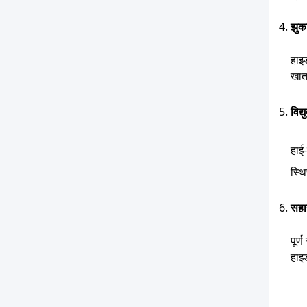
झुका
हाइड
खात
विद्
हाई-
स्थ
सहा
पूर
हाइ