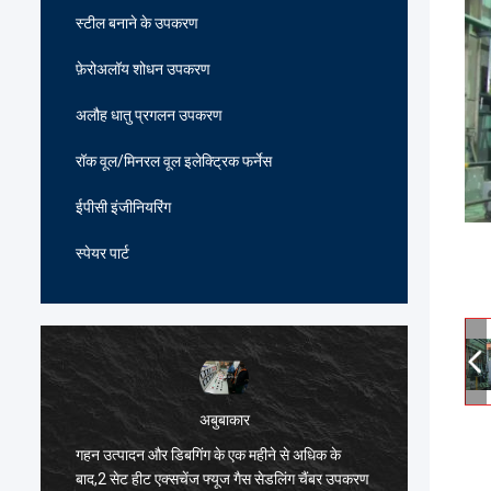
स्टील बनाने के उपकरण
फ़ेरोअलॉय शोधन उपकरण
अलौह धातु प्रगलन उपकरण
रॉक वूल/मिनरल वूल इलेक्ट्रिक फर्नेस
ईपीसी इंजीनियरिंग
स्पेयर पार्ट
अबुबाकार
गहन उत्पादन और डिबगिंग के एक महीने से अधिक के
हार्दिक ब
ं
बाद,2 सेट हीट एक्सचेंज फ्यूज गैस सेडलिंग चैंबर उपकरण
भट्ठी विन