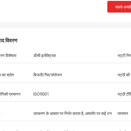
ने की भट्ठी उपकरण की स्थापना और
को सीखने और संचालित करने के लि
सबसे अच्छ
ूर्वक निर्माण और सख्त कमीशन, आपसी लाभकारी
साथ सावधानीपूर्वक सहयोग किया
ाप्त करने के लिए अधिक क्षेत्रों में भविष्य की
लोगों के बीच गहरी दोस्ती और उत्क
र रहे हैं!
हुए.
पाद विवरण
ावरण विशेषता
डीसी इलेक्ट्रिक
भट्टी निय
ि का स्रोत
बिजली/गैस/संयोजन
भट्ठी की
्योगिकी प्रमाणन
ISO9001
भट्ठी टॅप
न
उपकरण के आकार पर निर्भर करता है, आमतौर पर कई टन
तापमान