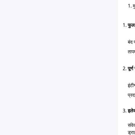
1. 
फुल 
बंद
ताप
पूर्
इंटी
प्र
इलेक
संव
ड्र