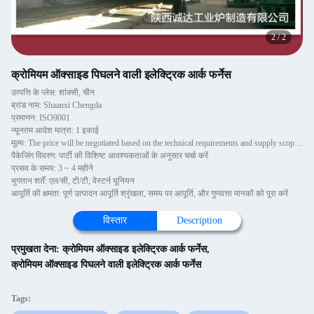
2
/
2
क्रोमियम ऑक्साइड पिघलने वाली इलेक्ट्रिक आर्क फर्नेस
उत्पत्ति के प्लेस: शांक्सी, चीन
ब्रांड नाम: Shaanxi Chengda
प्रमाणन: ISO9001
न्यूनतम आदेश मात्रा: 1 इकाई
मूल्य: The price will be negotiated based on the technical requirements and supply scope of Party A
पैकेजिंग विवरण: पार्टी की विशिष्ट आवश्यकताओं के अनुसार चर्चा करें
प्रसव के समय: 3 ~ 4 महीने
भुगतान शर्तें: एल/सी, टी/टी, वेस्टर्न यूनियन
आपूर्ति की क्षमता: पूर्ण उत्पादन आपूर्ति श्रृंखला, समय पर आपूर्ति, और गुणवत्ता मानकों को पूरा करें
विस्तार
Description
प्रमुखता देना:
क्रोमियम ऑक्साइड इलेक्ट्रिक आर्क फर्नेस
,
क्रोमियम ऑक्साइड पिघलने वाली इलेक्ट्रिक आर्क फर्नेस
Tags: