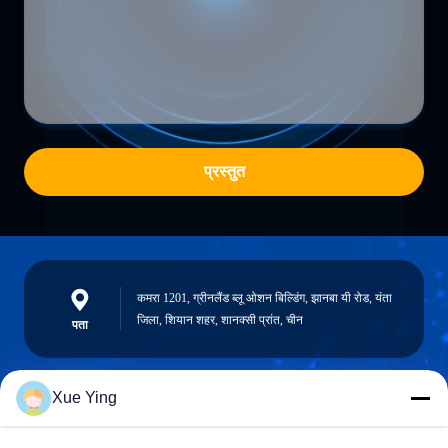
प्रस्तुत
कमरा 1201, ग्रीनलैंड ब्लू ओशन बिल्डिंग, झानबा यी रोड, यंता
जिला, शियान शहर, शानक्सी प्रांत, चीन
पता
Xue Ying
sxcd-gyl@163.com
E-mail