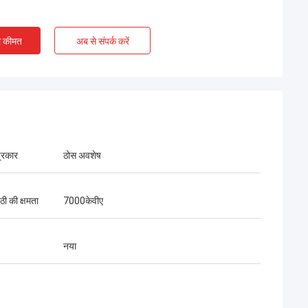
ए चेंगदा इंजीनियरों के
,चीन और पाकिस्तान के
ृष्ट सहयोग को दर्शाते
ी कीमत
अब से संपर्क करें
्रकार
ठोस अवशेष
्ठी की क्षमता
7000केवीए
नया