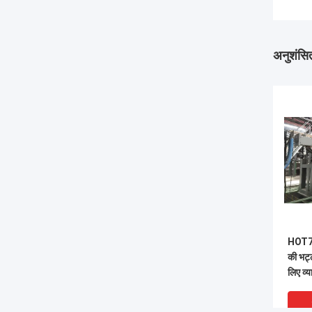
अनुशंसित
HOT7 
की भट्
लिए व
दिन