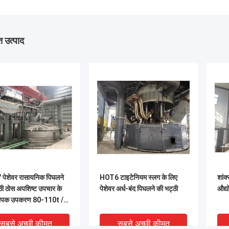
 उत्पाद
पेशेवर रासायनिक पिघलने
HOT6 टाइटेनियम स्लग के लिए
शांक
ठी ठोस अपशिष्ट उपचार के
पेशेवर अर्ध-बंद पिघलने की भट्ठी
औद्य
्यापक उपकरण 80-110t /
सबसे अच्छी कीमत
सबसे अच्छी कीमत