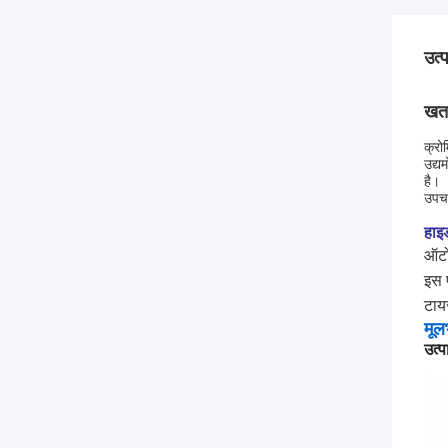
उत्
खतर
क्रो
उद्य
है।
उपचा
हाइ
ऑटो
इस 
टाय
मूल
उत्