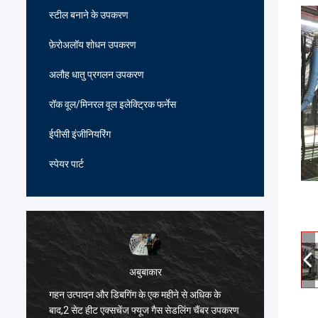
स्टील बनाने के उपकरण
फ़ेरोअलॉय शोधन उपकरण
अलौह धातु प्रगलन उपकरण
रॉक वूल/मिनरल वूल इलेक्ट्रिक फर्नेस
ईपीसी इंजीनियरिंग
स्पेयर पार्ट
अबुबाकार
गहन उत्पादन और डिबगिंग के एक महीने से अधिक के
हार्दिक ब
ं
बाद,2 सेट हीट एक्सचेंज फ्यूज गैस सेडलिंग चैंबर उपकरण
भट्ठी विन