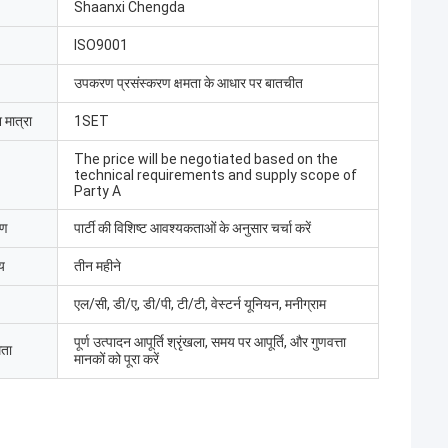
Shaanxi Chengda
ISO9001
उपकरण प्रसंस्करण क्षमता के आधार पर बातचीत
 मात्रा
1SET
The price will be negotiated based on the
technical requirements and supply scope of
Party A
रण
पार्टी की विशिष्ट आवश्यकताओं के अनुसार चर्चा करें
य
तीन महीने
एल/सी, डी/ए, डी/पी, टी/टी, वेस्टर्न यूनियन, मनीग्राम
पूर्ण उत्पादन आपूर्ति श्रृंखला, समय पर आपूर्ति, और गुणवत्ता
मता
मानकों को पूरा करें
मद बट
 लिमिटेड ने इलेक्ट्रिक
ा, श्रमिकों ने उपकरणों