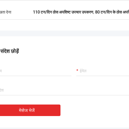
ुखता देना
110 टन/दिन ठोस अपशिष्ट उपचार उपकरण
,
80 टन/दिन के ठोस अप
ंदेश छोड़ें
मेसेज भेजें