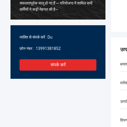
सफलतापूर्वक चालू हो गए हैं ~ परियोजना में शामिल सभी
के पिघल
कर्मियों ने कड़ी मेहनत की है~
सावधानीप
सहयोग प्र
प्रतीक्षा क
व्यक्ति से संपर्क करें :
Du
फ़ोन नंबर :
13991381852
उत्
क्षमत
संपर्क करें
वर्त
उत्पत
विपण