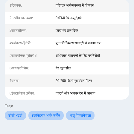
1टिकाऊ:
परिपत्र अर्थव्यवस्था में योगदान
2ऊष्मीय चालकता:
0.03-0.04 डब्लू/एमके
3सहनशीलता:
जादा देर तक टिके
4पर्यावरण-हितैषी:
पुनर्नवीनीकरण सामग्री से बनाया गया
5रासायनिक प्रतिरोध:
अधिकांश रसायनों के लिए प्रतिरोधी
6आग प्रतिरोध:
गैर दहनशील
7घनत्व:
50-200 किलोग्राम/घन मीटर
8इंस्टॉलेशन तरीका:
काटने और आकार देने में आसान
Tags:
डीसी भट्ठी
इलेक्ट्रिक आर्क फर्नेस
धातु पिघलनेवाला