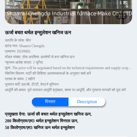
2
/
2
ऊर्जा बचत थर्मल इन्सुलेशन खनिज ऊन
उत्पत्ति के प्लेस: चीन
ब्रांड नाम: Shaanxi Chengda
प्रमाणन: ISO9001
मॉडल संख्या: ठोस अपशिष्ट अवशेषों से बना खनिज ऊन
न्यूनतम आदेश मात्रा: 1 यूनिट
मूल्य: The price will be negotiated based on the technical requirements and supply scope of Party A
पैकेजिंग विवरण: पार्टी की विशिष्ट आवश्यकताओं के अनुसार चर्चा करें
प्रसव के समय: 2 महीने
भुगतान शर्तें: एल/सी, टी/टी, वेस्टर्न यूनियन
आपूर्ति की क्षमता: पूर्ण उत्पादन आपूर्ति श्रृंखला, समय पर आपूर्ति, और गुणवत्ता मानकों को पूरा करें
विस्तार
Description
प्रमुखता देना:
ऊर्जा की बचत थर्मल इन्सुलेशन खनिज ऊन
,
200 किलोग्राम/एम3 थर्मल इन्सुलेशन मिनरल ऊन
,
50 किलोग्राम/एम3 खनिज ऊन थर्मल इन्सुलेशन