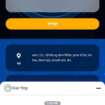
प्रस्तुत
कमरा 1201, ग्रीनलैंड ब्लू ओशन बिल्डिंग, झानबा यी रोड, यंता
जिला, शियान शहर, शानक्सी प्रांत, चीन
पता
Xue Ying
sxcd-gyl@163.com
E-mail
9:40 PM