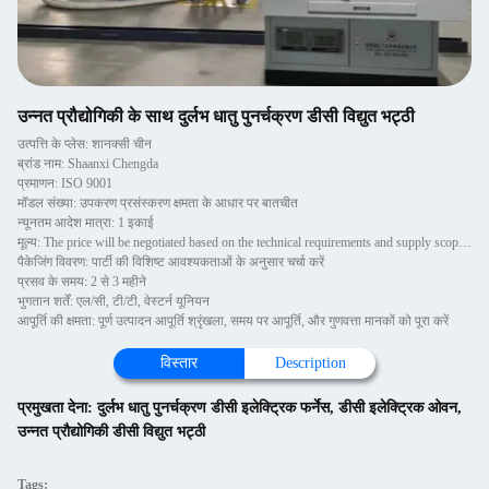
उन्नत प्रौद्योगिकी के साथ दुर्लभ धातु पुनर्चक्रण डीसी विद्युत भट्ठी
उत्पत्ति के प्लेस: शानक्सी चीन
ब्रांड नाम: Shaanxi Chengda
प्रमाणन: ISO 9001
मॉडल संख्या: उपकरण प्रसंस्करण क्षमता के आधार पर बातचीत
न्यूनतम आदेश मात्रा: 1 इकाई
मूल्य: The price will be negotiated based on the technical requirements and supply scope of Party A
पैकेजिंग विवरण: पार्टी की विशिष्ट आवश्यकताओं के अनुसार चर्चा करें
प्रसव के समय: 2 से 3 महीने
भुगतान शर्तें: एल/सी, टी/टी, वेस्टर्न यूनियन
आपूर्ति की क्षमता: पूर्ण उत्पादन आपूर्ति श्रृंखला, समय पर आपूर्ति, और गुणवत्ता मानकों को पूरा करें
विस्तार
Description
प्रमुखता देना:
दुर्लभ धातु पुनर्चक्रण डीसी इलेक्ट्रिक फर्नेस
,
डीसी इलेक्ट्रिक ओवन
,
उन्नत प्रौद्योगिकी डीसी विद्युत भट्ठी
Tags: