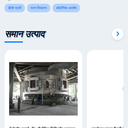
डीसी भट्ठी
स्लग पिघलना
औद्योगिक अवशेष
समान उत्पाद