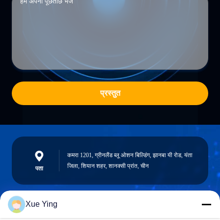
प्रस्तुत
कमरा 1201, ग्रीनलैंड ब्लू ओशन बिल्डिंग, झानबा यी रोड, यंता
जिला, शियान शहर, शानक्सी प्रांत, चीन
पता
Xue Ying
sxcd-gyl@163.com