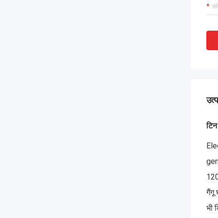
उत्
टिन
Ele
gen
120
गैंग
भी 