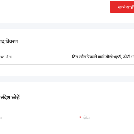
ने की भट्ठी उपकरण की स्थापना और
को सीखने और संचालित करने के लि
सबसे अच्छ
ूर्वक निर्माण और सख्त कमीशन, आपसी लाभकारी
साथ सावधानीपूर्वक सहयोग किया
ाप्त करने के लिए अधिक क्षेत्रों में भविष्य की
लोगों के बीच गहरी दोस्ती और उत्क
र रहे हैं!
हुए.
पाद विवरण
ुखता देना
टिन स्लैग पिघलने वाली डीसी भट्ठी
,
डीसी भ
ंदेश छोड़ें