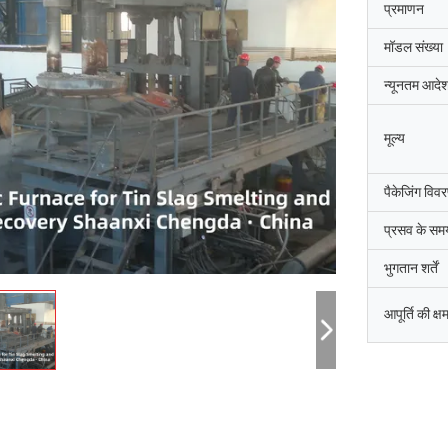
प्रमाणन
मॉडल संख्या
न्यूनतम आदेश
मूल्य
पैकेजिंग विव
प्रसव के सम
भुगतान शर्तें
आपूर्ति की क्ष
जि-हवान
सैयद रशीद अह
धाई दक्षिण कोरिया की शानक्सी चेंगदा औद्योगिक
शांक्सी चेंगदा औद्योगिक भट्ठी कं,
िर्माण कंपनी,उत्तरी चुंगचोंग काउंटी कीमती धातुओं
आर्क भट्ठी के कमीशन को पूरा किय