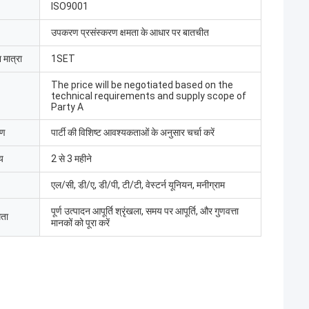
ISO9001
उपकरण प्रसंस्करण क्षमता के आधार पर बातचीत
 मात्रा
1SET
The price will be negotiated based on the
technical requirements and supply scope of
Party A
रण
पार्टी की विशिष्ट आवश्यकताओं के अनुसार चर्चा करें
य
2 से 3 महीने
एल/सी, डी/ए, डी/पी, टी/टी, वेस्टर्न यूनियन, मनीग्राम
पूर्ण उत्पादन आपूर्ति श्रृंखला, समय पर आपूर्ति, और गुणवत्ता
मता
मानकों को पूरा करें
मद बट
 लिमिटेड ने इलेक्ट्रिक
ा, श्रमिकों ने उपकरणों