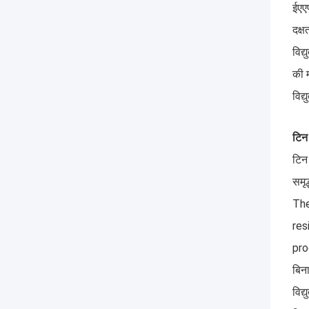
ईएए
दक्
विद्
की म
विद्
टिन
टिन 
समृद
The
res
pro
बिन
विद्