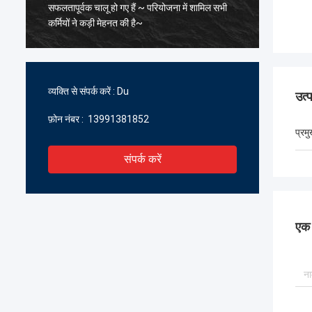
सफलतापूर्वक चालू हो गए हैं ~ परियोजना में शामिल सभी
के पिघल
कर्मियों ने कड़ी मेहनत की है~
सावधानीप
सहयोग प्र
प्रतीक्षा क
व्यक्ति से संपर्क करें :
Du
उत्
फ़ोन नंबर :
13991381852
प्रम
संपर्क करें
एक स