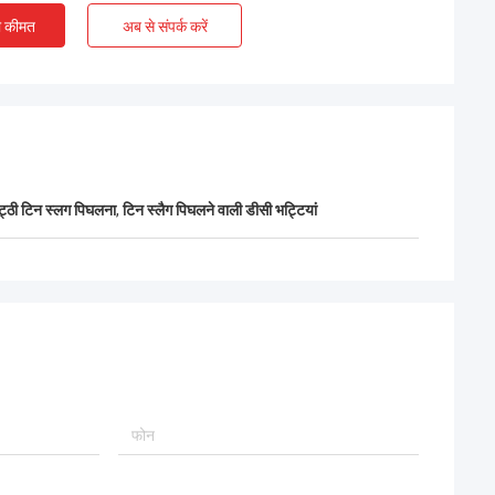
ए चेंगदा इंजीनियरों के
ी कीमत
अब से संपर्क करें
,चीन और पाकिस्तान के
ृष्ट सहयोग को दर्शाते
ट्ठी टिन स्लग पिघलना
,
टिन स्लैग पिघलने वाली डीसी भट्टियां