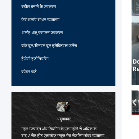
स्टील बनाने के उपकरण
फ़ेरोअलॉय शोधन उपकरण
अलौह धातु प्रगलन उपकरण
रॉक वूल/मिनरल वूल इलेक्ट्रिक फर्नेस
ईपीसी इंजीनियरिंग
स्पेयर पार्ट
अबुबाकार
गहन उत्पादन और डिबगिंग के एक महीने से अधिक के
हार्दिक ब
ं
बाद,2 सेट हीट एक्सचेंज फ्यूज गैस सेडलिंग चैंबर उपकरण
भट्ठी विन