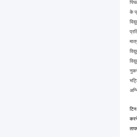
पिघ
के प
विद्
प्रत
मात
विद्
विद
नुक
भट्ट
अग्
टिन
करन
ताप