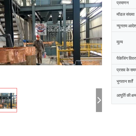
प्रमाणन
मॉडल संख्या
न्यूनतम आदेश
मूल्य
पैकेजिंग विव
प्रसव के सम
भुगतान शर्तें
आपूर्ति की क्ष
जि-हवान
सैयद रशीद अह
धाई दक्षिण कोरिया की शानक्सी चेंगदा औद्योगिक
शांक्सी चेंगदा औद्योगिक भट्ठी कं,
िर्माण कंपनी,उत्तरी चुंगचोंग काउंटी कीमती धातुओं
आर्क भट्ठी के कमीशन को पूरा किय