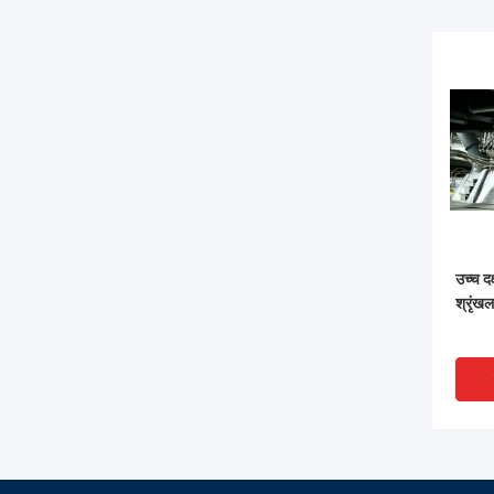
उच्च दक
श्रृंखल