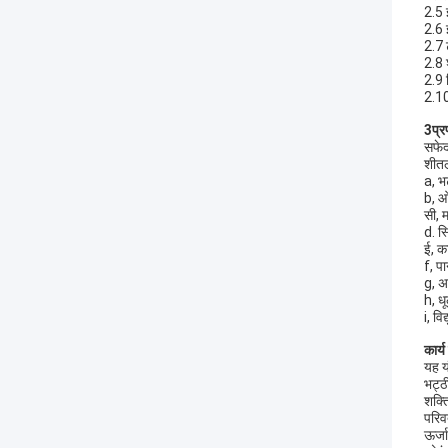
2.5 इ
2.6 इ
2.7 
2.8 
2.9 
2.10
3प्र
सफेद 
शीतल
a, भ
b, ओ
सी, 
d. स
ई, क
f, प
g, अ
h, ध
i, वि
कार्य 
यह य
भट्ठ
शक्त
परिव
ऊर्ज