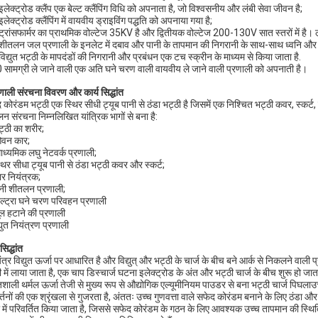
लेक्ट्रोड क्लैंप एक बेल्ट क्लैंपिंग विधि को अपनाता है, जो विश्वसनीय और लंबी सेवा जीवन है;
लेक्ट्रोड क्लैंपिंग में वायवीय ड्राइविंग पद्धति को अपनाया गया है;
ट्रांसफार्मर का प्राथमिक वोल्टेज 35KV है और द्वितीयक वोल्टेज 200-130V सात स्तरों में है। 
शीतलन जल प्रणाली के इनलेट में दबाव और पानी के तापमान की निगरानी के साथ-साथ ध्वनि और प
विद्युत भट्ठी के मापदंडों की निगरानी और प्रबंधन एक टच स्क्रीन के माध्यम से किया जाता है.
 सामग्री ले जाने वाली एक अति घने चरण वाली वायवीय ले जाने वाली प्रणाली को अपनाती है।
णाली संरचना विवरण और कार्य सिद्धांत
कोरंडम भट्ठी एक स्थिर सीधी ट्यूब पानी से ठंडा भट्ठी है जिसमें एक निश्चित भट्ठी कवर, स्कर्ट, शी
न संरचना निम्नलिखित यांत्रिक भागों से बना है:
ट्ठी का शरीर;
वन कार;
माध्यमिक लघु नेटवर्क प्रणाली;
्थिर सीधा ट्यूब पानी से ठंडा भट्ठी कवर और स्कर्ट;
ार नियंत्रक;
ानी शीतलन प्रणाली;
ल्ट्रा घने चरण परिवहन प्रणाली
ूल हटाने की प्रणाली
द्युत नियंत्रण प्रणाली
सिद्धांत
ंत्र विद्युत ऊर्जा पर आधारित है और विद्युत् और भट्ठी के चार्ज के बीच बने आर्क से निकलने वाली 
ी में लाया जाता है, एक चाप डिस्चार्ज घटना इलेक्ट्रोड के अंत और भट्ठी चार्ज के बीच शुरू हो जात
िशाली थर्मल ऊर्जा तेजी से मुख्य रूप से औद्योगिक एल्यूमीनियम पाउडर से बना भट्ठी चार्ज पिघल
र्तनों की एक श्रृंखला से गुजरता है, अंततः उच्च गुणवत्ता वाले सफेद कोरंडम बनाने के लिए ठंडा औ
ा में परिवर्तित किया जाता है, जिससे सफेद कोरंडम के गठन के लिए आवश्यक उच्च तापमान की स्