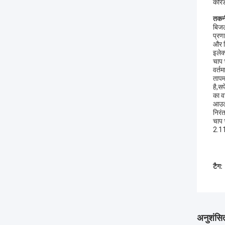
कोरंड
तकनी
बिजल
प्रण
और स
इलेक
चाप 
वर्त
तापम
है,स
का व
आउटप
निरं
चाप 
2.11
टैग:
अनुशंसित