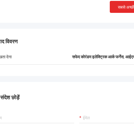
ने की भट्ठी उपकरण की स्थापना और
को सीखने और संचालित करने के लि
सबसे अच्छ
ूर्वक निर्माण और सख्त कमीशन, आपसी लाभकारी
साथ सावधानीपूर्वक सहयोग किया
ाप्त करने के लिए अधिक क्षेत्रों में भविष्य की
लोगों के बीच गहरी दोस्ती और उत्क
र रहे हैं!
हुए.
पाद विवरण
ुखता देना
सफेद कोरंडम इलेक्ट्रिक आर्क फर्नेस
,
आईएस
ंदेश छोड़ें