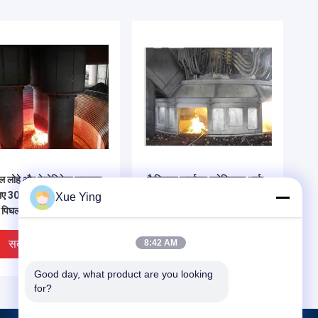
ल लोहे और फेरोनिकेल उत्पादन
कैल्शियम कार्बाइड इलेक्ट्रिक आर्क
लिए 3000KVA-33000KVA
फर्नेस फॉर फेरोसिलिकॉन सिलिकॉन
Xue Ying
 पिघलने की भट्ठी
मैंगनीज फेरोक्रोमियम
सबसे अच्छी कीमत
सबसे अच्छी कीमत
8:42 AM
Good day, what product are you looking 
for?