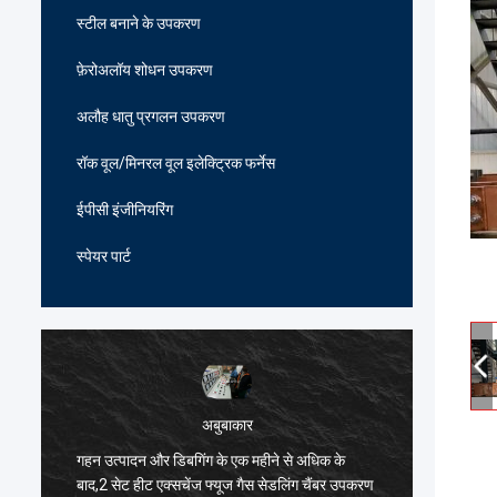
स्टील बनाने के उपकरण
फ़ेरोअलॉय शोधन उपकरण
अलौह धातु प्रगलन उपकरण
रॉक वूल/मिनरल वूल इलेक्ट्रिक फर्नेस
ईपीसी इंजीनियरिंग
स्पेयर पार्ट
अबुबाकार
गहन उत्पादन और डिबगिंग के एक महीने से अधिक के
हार्दिक ब
ं
बाद,2 सेट हीट एक्सचेंज फ्यूज गैस सेडलिंग चैंबर उपकरण
भट्ठी विन