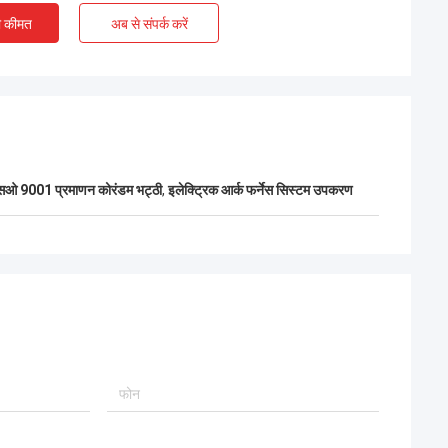
ए चेंगदा इंजीनियरों के
ी कीमत
अब से संपर्क करें
,चीन और पाकिस्तान के
ृष्ट सहयोग को दर्शाते
ओ 9001 प्रमाणन कोरंडम भट्ठी
,
इलेक्ट्रिक आर्क फर्नेस सिस्टम उपकरण