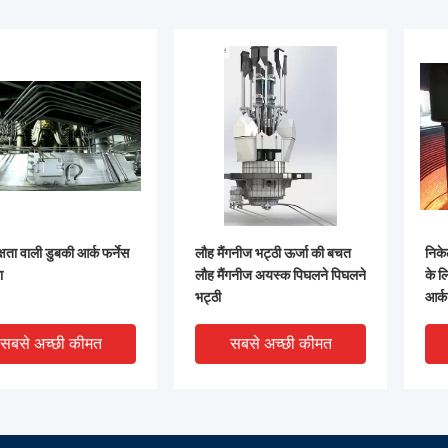
्षता वाली डुबकी आर्क फर्नेस
लौह मैंगनीज भट्ठी ऊर्जा की बचत
निके
ा
लौह मैंगनीज अयस्क पिघलने पिघलने
के 
भट्ठी
आर्क
सबसे अच्छी कीमत
सबसे अच्छी कीमत