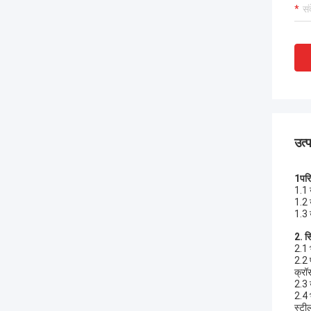
उत्
1पर
1.1 
1.2 
1.3 
2. स
2.1 
2.2 प
क्रॉस
2.3 
2.4 
स्टील