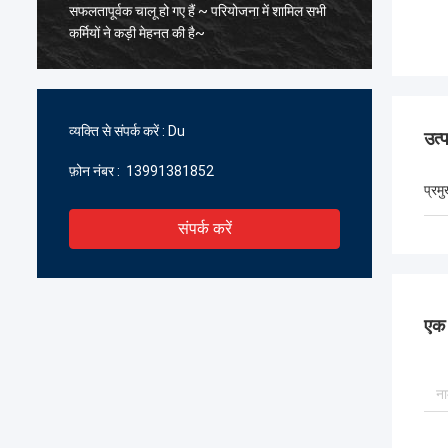
सफलतापूर्वक चालू हो गए हैं ~ परियोजना में शामिल सभी
के पिघल
कर्मियों ने कड़ी मेहनत की है~
सावधानीप
सहयोग प्र
प्रतीक्षा क
व्यक्ति से संपर्क करें :
Du
उत्
फ़ोन नंबर :
13991381852
प्रम
संपर्क करें
एक स