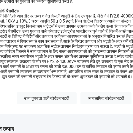
म उत्पादों की गुणवत्ता की स्थिरता सुनिश्चित करते हैं.
की पैरामीटरः
ी विनिर्देशोंः आम तौर पर उच्च शक्ति बिजली आपूर्ति के लिए उपयुक्त है, जैसे कि HY2.8-400
ाली, 10kV ± 10%,3 चरण, आवृत्ति 50 ± 0.5 हर्ट्ज; निम्न वोल्टेज वितरण प्रणाली का वोल
्थिर शक्ति इनपुट बिजली चाप भट्टियों में उच्च तापमान उत्पन्न करने के लिए ऊर्जा की जरूरतों को
्ट्रोड पैरामीटरः उच्च गुणवत्ता वाले ग्रेफाइट इलेक्ट्रोड आमतौर पर चुने जाते हैं, जिनमें अच्छ
भट्ठी के विशिष्ट विनिर्देशों और उत्पादन प्रक्रिया आवश्यकताओं के अनुसार निर्धारित कर रहे हैं
मान वातावरण में स्थिर रूप से काम कर सकता है,आर्क के निरंतर उत्पादन और भट्ठी के अंदर गर्मी की
ान नियंत्रण: यह उपकरण अत्यधिक सटीक तापमान नियंत्रण प्राप्त कर सकता है, जल्दी से भ
फेद कोरंडम पिघलने में उच्च तापमान के लिए सख्त आवश्यकताओं को पूराउन्नत तापमान निगरानी और नि
ास्तविक समय समायोजन भट्ठी के अंदर समान और स्थिर तापमान सुनिश्चित करता है,सफेद कोरंडम क
ुट संकेतकः उदाहरण के तौर पर HY2.8-4000KVA उपकरण लेते हुए, उपकरण के एक सेट का दै
तर कार्य प्रणाली के आधार पर गणना की जाती है30000 टन के वार्षिक उत्पादन को प्राप्त करने के लि
भट्ठी प्रणाली उपकरण का उत्पादन भिन्न होता है, और उचित चयन उद्यम के उत्पादन के पैमाने औ
 धूल हटाने की प्रणाली चक्रवात बैग फिल्टर की दो-चरण धूल हटाने की प्रणाली को अपनाती है।
उच्च गुणवत्ता वाली कोरंडम भट्ठी
व्यावसायिक कोरंडम भट्ठी
 उत्पाद