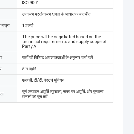
ISO 9001
उपकरण प्रसंस्करण क्षमता के आधार पर बातचीत
 मात्रा
1 इकाई
The price will be negotiated based on the
technical requirements and supply scope of
Party A
रण
पार्टी की विशिष्ट आवश्यकताओं के अनुसार चर्चा करें
य
तीन महीने
एल/सी, टी/टी, वेस्टर्न यूनियन
पूर्ण उत्पादन आपूर्ति श्रृंखला, समय पर आपूर्ति, और गुणवत्ता
मता
मानकों को पूरा करें
मद बट
 लिमिटेड ने इलेक्ट्रिक
ा, श्रमिकों ने उपकरणों