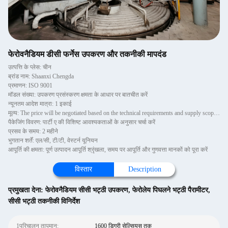
फेरोवनैडियम डीसी फर्नेस उपकरण और तकनीकी मापदंड
उत्पत्ति के प्लेस: चीन
ब्रांड नाम: Shaanxi Chengda
प्रमाणन: ISO 9001
मॉडल संख्या: उपकरण प्रसंस्करण क्षमता के आधार पर बातचीत करें
न्यूनतम आदेश मात्रा: 1 इकाई
मूल्य: The price will be negotiated based on the technical requirements and supply scope of Party A
पैकेजिंग विवरण: पार्टी ए की विशिष्ट आवश्यकताओं के अनुसार चर्चा करें
प्रसव के समय: 2 महीने
भुगतान शर्तें: एल/सी, टी/टी, वेस्टर्न यूनियन
आपूर्ति की क्षमता: पूर्ण उत्पादन आपूर्ति श्रृंखला, समय पर आपूर्ति और गुणवत्ता मानकों को पूरा करें
विस्तार
Description
प्रमुखता देना:
फेरोवनैडियम सीसी भट्ठी उपकरण
,
फेरोलेय पिघलने भट्ठी पैरामीटर
,
सीसी भट्ठी तकनीकी विनिर्देश
1परिचालन तापमान:
1600 डिग्री सेल्सियस तक