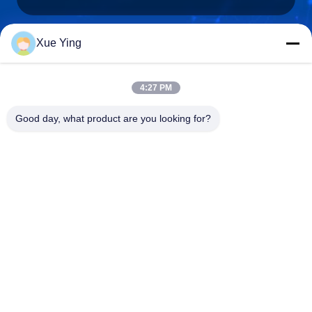
Xue Ying
sxcd-gyl@163.com
E-mail
4:27 PM
Good day, what product are you looking for?
0086-29-88610364-88616691
फोन
Shaanxi CHENGDA Industry Furnace MAKE
Co., Ltd.