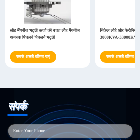
लौह मैंगनीज भट्ठी ऊर्जा की बचत लौह मैंगनीज
निकेल लोहे और फेरोनिकेल
अयस्क पिघलने पिघलने भट्ठी
3000KVA-33000KVA आर
सबसे अच्छी कीमत पाएं
सबसे अच्छी कीमत पाएं
संपर्क