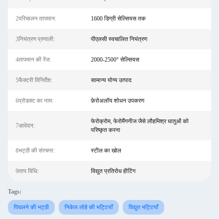
2परिचालन तापमान:
1600 डिग्री सेल्सियस तक
3नियंत्रण प्रणाली:
पीएलसी स्वचालित नियंत्रण
4तापमान की रेंज:
2000-2500° सेल्सियस
5फैक्टरी विनिर्देश:
सामान्य योग्य उत्पाद
6प्रोडक्ट का नाम:
फ़ेरोअलॉय शोधन उपकरण
फेरोक्रोम, फेरोमैंगनीज जैसे लौहमिश्र धातुओं को
7आवेदन:
परिष्कृत करना
8भट्ठी की संरचना:
स्टील का खोल
9ताप विधि:
विद्युत प्रतिरोध हीटिंग
Tags:
पिघलने की भट्ठी
निकेल लोहे की भट्टियाँ
विद्युत भट्टियाँ