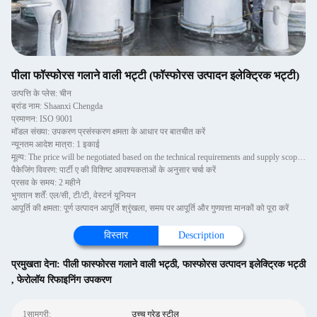
पीला फॉस्फोरस गलाने वाली भट्टी (फॉस्फोरस उत्पादन इलेक्ट्रिक भट्टी)
उत्पत्ति के प्लेस: चीन
ब्रांड नाम: Shaanxi Chengda
प्रमाणन: ISO 9001
मॉडल संख्या: उपकरण प्रसंस्करण क्षमता के आधार पर बातचीत करें
न्यूनतम आदेश मात्रा: 1 इकाई
मूल्य: The price will be negotiated based on the technical requirements and supply scope of Party A
पैकेजिंग विवरण: पार्टी ए की विशिष्ट आवश्यकताओं के अनुसार चर्चा करें
प्रसव के समय: 2 महीने
भुगतान शर्तें: एल/सी, टी/टी, वेस्टर्न यूनियन
आपूर्ति की क्षमता: पूर्ण उत्पादन आपूर्ति श्रृंखला, समय पर आपूर्ति और गुणवत्ता मानकों को पूरा करें
विस्तार
Description
प्रमुखता देना:
पीली फास्फोरस गलाने वाली भट्ठी
,
फास्फोरस उत्पादन इलेक्ट्रिक भट्ठी
,
फेरोलॉय रिफाइनिंग उपकरण
1सामग्री:
उच्च ग्रेड स्टील