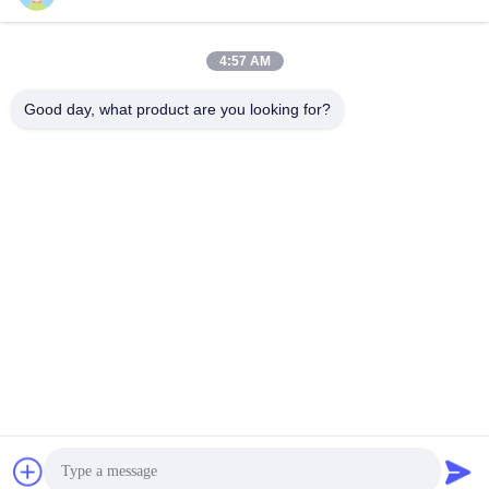
sxcd-gyl@163.com
E-mail
4:57 AM
Good day, what product are you looking for?
0086-29-88610364-88616691
फोन
Shaanxi CHENGDA Industry Furnace MAKE
Co., Ltd.
Shaanxi CHENGDA Industry Furnace MAKE Co., Ltd.
सबसे अच्छी कीमत पाएं
Get a Quote