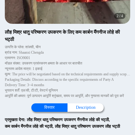
2
/
4
लौह मिश्र धातु परिष्करण उपकरण के लिए कम कार्बन मैंगनीज लोहे की
भट्ठी
उत्पत्ति के प्लेस: शांक्सी, चीन
ब्रांड नाम: Shaanxi Chengda
प्रमाणन: ISO9001
मॉडल संख्या: उपकरण प्रसंस्करण क्षमता के आधार पर बातचीत
न्यूनतम आदेश मात्रा: 1 इकाई
मूल्य: The price will be negotiated based on the technical requirements and supply scope of Party A
Packaging Details: Discuss according to the specific requirements of Party A
Delivery Time: 3~4 months
भुगतान शर्तें: एल/सी, टी/टी, वेस्टर्न यूनियन
आपूर्ति की क्षमता: पूर्ण उत्पादन आपूर्ति श्रृंखला, समय पर आपूर्ति, और गुणवत्ता मानकों को पूरा करें
विस्तार
Description
प्रमुखता देना:
लौह मिश्र धातु परिष्करण उपकरण मैंगनीज लोहे की भट्ठी
,
कम कार्बन मैंगनीज लोहे की भट्ठी
,
लौह मिश्र धातु परिष्करण उपकरण लौह भट्ठी