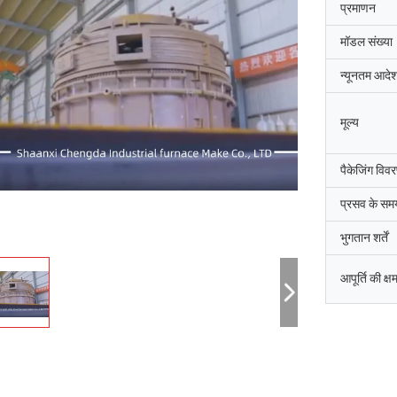
प्रमाणन
मॉडल संख्या
न्यूनतम आदेश
मूल्य
पैकेजिंग विव
प्रसव के सम
भुगतान शर्तें
आपूर्ति की क्ष
जि-हवान
सैयद रशीद अह
धाई दक्षिण कोरिया की शानक्सी चेंगदा औद्योगिक
शांक्सी चेंगदा औद्योगिक भट्ठी कं,
िर्माण कंपनी,उत्तरी चुंगचोंग काउंटी कीमती धातुओं
आर्क भट्ठी के कमीशन को पूरा किय