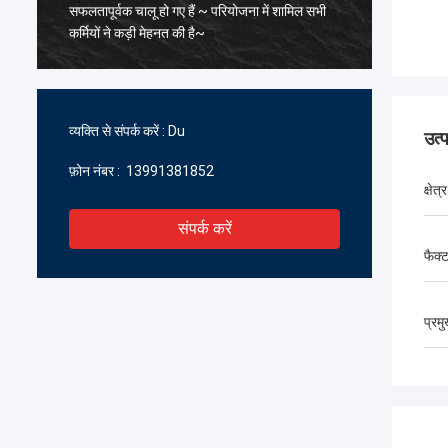
सफलतापूर्वक चालू हो गए हैं ~ परियोजना में शामिल सभी
के पिघल
कर्मियों ने कड़ी मेहनत की है~
सावधानीप
सहयोग प्र
प्रतीक्षा क
व्यक्ति से संपर्क करें :
Du
उत्
फ़ोन नंबर :
13991381852
क्षेत्र
संपर्क करें
फैक्ट
प्रम