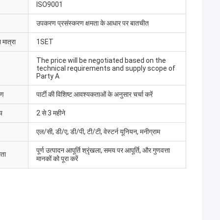
ISO9001
उपकरण प्रसंस्करण क्षमता के आधार पर बातचीत
 मात्रा
1SET
The price will be negotiated based on the
technical requirements and supply scope of
Party A
रण
पार्टी की विशिष्ट आवश्यकताओं के अनुसार चर्चा करें
य
2 से 3 महीने
एल/सी, डी/ए, डी/पी, टी/टी, वेस्टर्न यूनियन, मनीग्राम
पूर्ण उत्पादन आपूर्ति श्रृंखला, समय पर आपूर्ति, और गुणवत्ता
मता
मानकों को पूरा करें
मद बट
 लिमिटेड ने इलेक्ट्रिक
ा, श्रमिकों ने उपकरणों