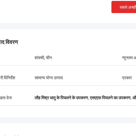
ने की भट्ठी उपकरण की स्थापना और
को सीखने और संचालित करने के लि
सबसे अच्छ
ूर्वक निर्माण और सख्त कमीशन, आपसी लाभकारी
साथ सावधानीपूर्वक सहयोग किया
ाप्त करने के लिए अधिक क्षेत्रों में भविष्य की
लोगों के बीच गहरी दोस्ती और उत्क
र रहे हैं!
हुए.
पाद विवरण
शांक्सी, चीन
न्यूनतम आ
री विनिर्देश
सामान्य योग्य उत्पाद
प्रकार
ुखता देना
लौह मिश्र धातु के पिघलने के उपकरण
,
एसएएफ पिघलने का उपकरण
,
औद