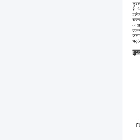
डुबक
है, 
इलेक्
चरण 
आसान
एक म
जलमग
भट्ठ
डुब