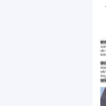
बाज
जलमग्
और स
फेरो
कंप
शांक
एसी/
चालू
कार