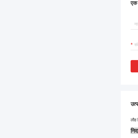
एक स
उत्
लौह 
निद