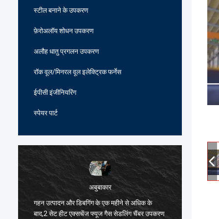
स्टील बनाने के उपकरण
फ़ेरोअलॉय शोधन उपकरण
अलौह धातु प्रगलन उपकरण
रॉक वूल/मिनरल वूल इलेक्ट्रिक फर्नेस
ईपीसी इंजीनियरिंग
स्पेयर पार्ट
अबुबाकार
गहन उत्पादन और डिबगिंग के एक महीने से अधिक के
हार्दिक ब
ं
बाद,2 सेट हीट एक्सचेंज फ्यूज गैस सेडलिंग चैंबर उपकरण
भट्ठी विन