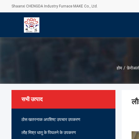
Shaanxi CHENGDA Industry Furnace MAKE Co., Ltd.
होम
/
फ़ेरोअ
सभी उत्पाद
लौ
ठोस खतरनाक अपशिष्ट उपचार उपकरण
लौह मिश्र धातु के पिघलने के उपकरण