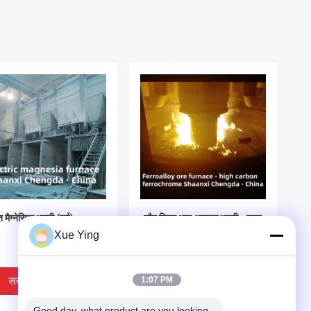
ुत मैग्नेसिया भट्ठी (नई)
लौह मिश्र धातु अयस्क भट्ठी - उच्च
कार्बन फेरोक्रोम (नया)
Xue Ying
सबसे अच्छी कीमत
सबसे अच्छी कीमत
1:07 PM
Good day, what product are you looking 