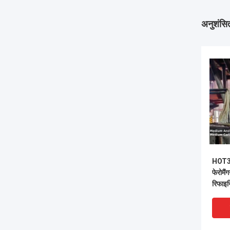
अनुशंसित
HOT3 म
फेरोमैं
रिफाइन