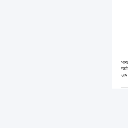
भार
उद्य
उत्प
PRE
NEX
लिया