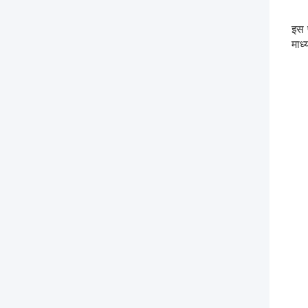
इस 
माध