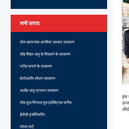
सभी उत्पाद
ठोस खतरनाक अपशिष्ट उपचार उपकरण
लौह मिश्र धातु के पिघलने के उपकरण
स्टील बनाने के उपकरण
फ़ेरोअलॉय शोधन उपकरण
अलौह धातु प्रगलन उपकरण
इस ब
रॉक वूल/मिनरल वूल इलेक्ट्रिक फर्नेस
ऊर्
औद्
ईपीसी इंजीनियरिंग
स्पेयर पार्ट