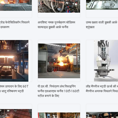
्ट्रोड फेरोसिलिकॉन पिघलने
अपशिष्ट नमक पुनर्चक्रण सोडियम
उच्च दक्षता वाली डुबकी आर्क 
ी उपकरण
सल्फाइड डुबकी आर्क फर्नेस
श्रृंखला
मियम उत्पादन के लिए 60T
पी.एल.सी. नियंत्रण लंच रिफाइनिंग
लौह मैंगनीज भट्ठी ऊर्जा की
 धातु परिष्करण भट्ठी
फर्नेस एलआरएफ फर्नेस 10टी-160टी
मैंगनीज अयस्क पिघलने पिघल
स्टील बनाने के लिए