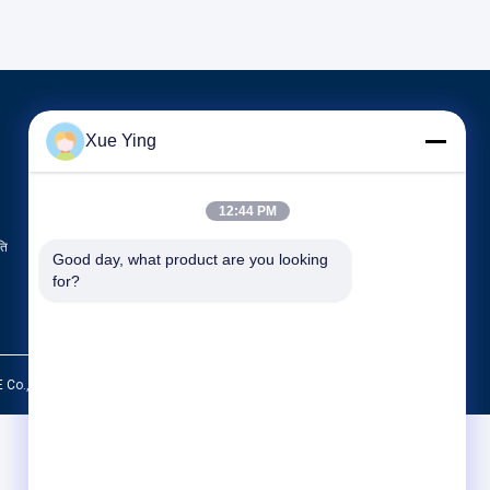
उत्पाद
Xue Ying
ठोस खतरनाक अपशिष्ट उपचार उपकरण
लौह मिश्र धातु के पिघलने के उपकरण
12:44 PM
स्टील बनाने के उपकरण
ति
सभी श्रेणियाँ
Good day, what product are you looking 
for?
 Co., Ltd.. All Rights Reserved.