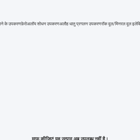
ाने के उपकरण
फ़ेरोअलॉय शोधन उपकरण
अलौह धातु प्रगलन उपकरण
रॉक वूल/मिनरल वूल इलेक्ट
माफ़ कीजिए! यह उत्पाद अब उपलब्ध नहीं है।